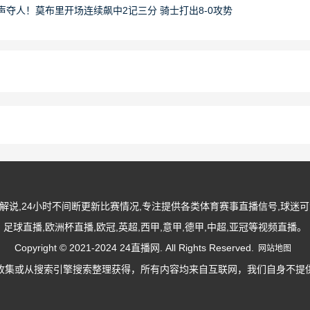
声夺人！莫布里开场连续飙中2记三分 骑士打出8-0攻势
事解说,24小时不间断更新比赛情况,专注提供各类体育赛事直播信号,球迷可免
足球直播,欧洲杯直播,欧冠,英超,西甲,意甲,德甲,中超,亚冠等视频直播。
Copyright © 2021-2024 24直播网. All Rights Reserved.
网站地图
收集或从搜索引擎搜索整理获得，所有内容均来自互联网，我们自身不提