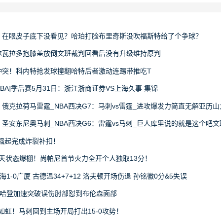
频] 在眼皮子底下没看见？哈珀打脸布里奇斯没吹福斯特给了个争球？
 阿尔瓦拉多抱膝盖放倒文班裁判回看后没有升级维持原判
] 冲突！科内特抢发球撞翻哈特后者激动连踢带推吃T
 [CBA]季后赛5月31日：浙江浙商证券VS上海久事 集锦
] 俄克拉荷马雷霆_NBA西决G7：马刺vs雷霆_进攻爆发力简直无解亚历山
频] 圣安东尼奥马刺_NBA西决G6：雷霆vs马刺_巨人库里说的就是这个
麟强起完成炸裂补扣！
]今天状态爆棚！尚帕尼首节火力全开个人独取13分！
上海1-0广厦 古德温34+7+12 洛夫顿开场伤退 孙铭徽0分&5失误
大！哈登加速突破误伤肘部怼到布伦森面部
气势如虹！马刺回到主场开局打出15-0攻势！