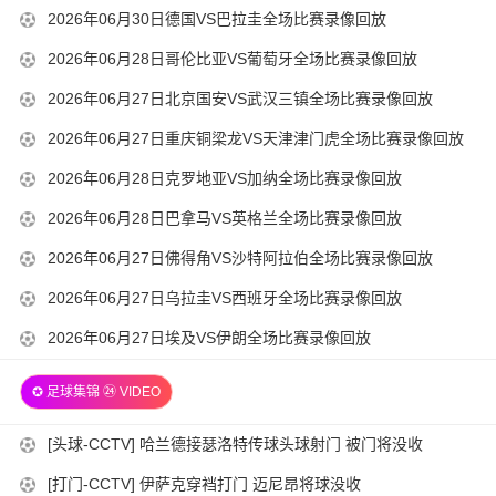
06-
2026-
2026年06月30日德国VS巴拉圭全场比赛录像回放
15:05:42
30
06-
2026-
2026年06月28日哥伦比亚VS葡萄牙全场比赛录像回放
21:00:03
30
06-
2026-
2026年06月27日北京国安VS武汉三镇全场比赛录像回放
15:00:03
28
06-
2026-
2026年06月27日重庆铜梁龙VS天津津门虎全场比赛录像回放
15:00:02
28
06-
2026-
2026年06月28日克罗地亚VS加纳全场比赛录像回放
08:00:03
28
06-
2026-
2026年06月28日巴拿马VS英格兰全场比赛录像回放
08:00:03
28
06-
2026-
2026年06月27日佛得角VS沙特阿拉伯全场比赛录像回放
15:20:00
28
06-
2026-
2026年06月27日乌拉圭VS西班牙全场比赛录像回放
15:13:23
27
06-
2026-
2026年06月27日埃及VS伊朗全场比赛录像回放
15:00:03
27
06-
15:00:03
✪ 足球集锦 ㉔ VIDEO
27
21:22:26
2026-
[头球-CCTV] 哈兰德接瑟洛特传球头球射门 被门将没收
07-
2026-
[打门-CCTV] 伊萨克穿裆打门 迈尼昂将球没收