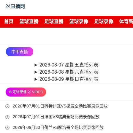
24直播网
首页
篮球直播
足球直播
篮球录像
足球录像
体育
中甲直播
2026-08-07 星期五直播列表
2026-08-08 星期六直播列表
2026-08-09 星期日直播列表
✪ 足球录像 ㉔ VIDEO
2026-
2026年07月01日科特迪瓦VS挪威全场比赛录像回放
07-
2026-
2026年07月01日法国VS瑞典全场比赛录像回放
01
07-
2026-
2026年06月30日荷兰VS摩洛哥全场比赛录像回放
08:00:03
01