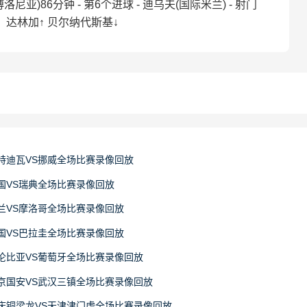
博洛尼亚)86分钟 - 第6个进球 - 迪乌夫(国际米兰) - 射门
人，达林加↑ 贝尔纳代斯基↓
日科特迪瓦VS挪威全场比赛录像回放
日法国VS瑞典全场比赛录像回放
日荷兰VS摩洛哥全场比赛录像回放
日德国VS巴拉圭全场比赛录像回放
日哥伦比亚VS葡萄牙全场比赛录像回放
日北京国安VS武汉三镇全场比赛录像回放
日重庆铜梁龙VS天津津门虎全场比赛录像回放