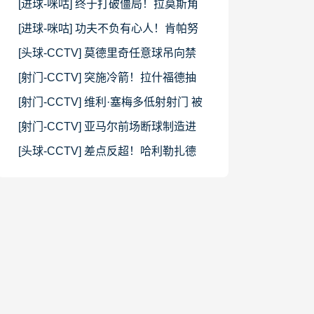
被挡 科尔多瓦头球顶高
[进球-咪咕] 终于打破僵局！拉莫斯角
球机会甩头破门
[进球-咪咕] 功夫不负有心人！肯帕努
禁区抓住机会死角破门
[头球-CCTV] 莫德里奇任意球吊向禁
区 蓬格拉契奇头球射门顶高
[射门-CCTV] 突施冷箭！拉什福德抽
射近角被门将扑出
[射门-CCTV] 维利·塞梅多低射射门 被
奥韦斯扑出
[射门-CCTV] 亚马尔前场断球制造进
攻机会 奥亚萨瓦尔错失良机
[头球-CCTV] 差点反超！哈利勒扎德
禁区内头球顶偏