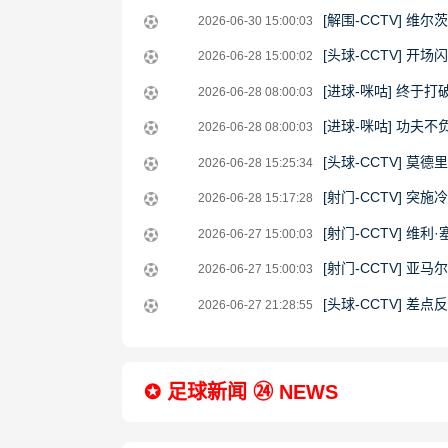
08:00:03
01
06-
2026-
[解围-CCTV] 
2026-06-30 15:00:03
15:09:34
30
06-
2026-
[头球-CCTV] 
2026-06-28 15:00:02
21:00:03
30
06-
2026-
[进球-咪咕] 终于
2026-06-28 08:00:03
15:00:03
28
06-
2026-
[进球-咪咕] 功
2026-06-28 08:00:03
15:00:02
28
06-
2026-
[头球-CCTV] 
2026-06-28 15:25:34
08:00:03
28
06-
2026-
[射门-CCTV] 
2026-06-28 15:17:28
08:00:03
28
06-
2026-
[射门-CCTV] 维
2026-06-27 15:00:03
15:25:34
28
06-
2026-
[射门-CCTV] 
2026-06-27 15:00:03
15:17:28
27
06-
2026-
[头球-CCTV] 
2026-06-27 21:28:55
15:00:03
27
06-
15:00:03
27
✪ 足球新闻 ㉔ NEWS
21:28:55