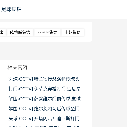
足球集锦
锦
欧协联集锦
亚洲杯集锦
中超集锦
相关内容
[头球-CCTV] 哈兰德接瑟洛特传球头
球射门 被门将没收
[打门-CCTV] 伊萨克穿裆打门 迈尼昂
将球没收
[解围-CCTV] 萨默维尔门前传球 皮球
被后卫解围
[解围-CCTV] 维尔茨内切后传球至门
前 卡纳莱极限解围
[头球-CCTV] 开场闪击！迪亚斯打门