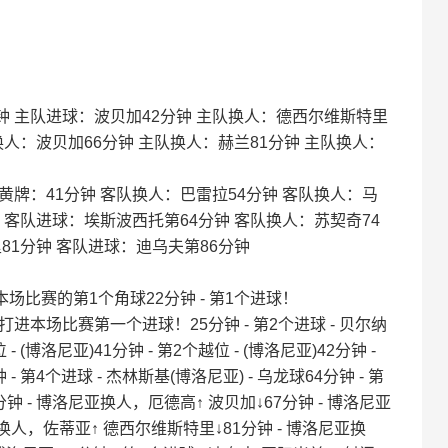
钟 主队进球：波贝加42分钟 主队换人：德西尔维斯特里
换人：波贝加66分钟 主队换人：赫兰81分钟 主队换人：
黄牌：41分钟 客队换人：巴雷拉54分钟 客队换人：马
 客队进球：埃斯波西托第64分钟 客队换人：苏契奇74
81分钟 客队进球：迪乌夫第86分钟
本场比赛的第1个角球22分钟 - 第1个进球！
球)打进本场比赛第一个进球！25分钟 - 第2个进球 - 贝尔纳
- (博洛尼亚)41分钟 - 第2个越位 - (博洛尼亚)42分钟 -
 - 第4个进球 - 杰林斯基(博洛尼亚) - 乌龙球64分钟 - 第
6分钟 - 博洛尼亚换人，厄德高↑ 波贝加↓67分钟 - 博洛尼亚
亚换人，佐蒂亚↑ 德西尔维斯特里↓81分钟 - 博洛尼亚换