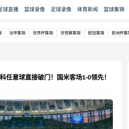
足球直播
篮球录像
足球录像
体育新闻
篮球集锦
锦
法甲集锦
世界杯集锦
世预赛集锦
欧冠集锦
欧洲杯集
尔科任意球直接破门！国米客场1-0领先！