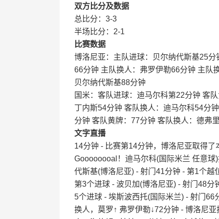
双方比分及数据
总比分：3-3
半场比分：2-1
比赛数据
博洛尼亚：主队进球：贝尔纳代斯基25分
66分钟 主队换人：弗罗伊勒66分钟 主队
贝尔纳代斯基88分钟
国米：客队进球：迪马尔科第22分钟 客队
丁内斯54分钟 客队换人：迪马尔科54分钟
分钟 客队黄牌：77分钟 客队换人：德弗里
文字直播
14分钟 - 比赛第14分钟，博洛尼亚取得了
Goooooooal！迪马尔科(国际米兰 任意
代斯基(博洛尼亚) - 射门41分钟 - 第1个越位 
第3个进球 - 波贝加(博洛尼亚) - 射门48分钟
5个进球 - 埃斯波西托(国际米兰) - 射门6
换人，莫罗↑ 弗罗伊勒↓72分钟 - 博洛尼