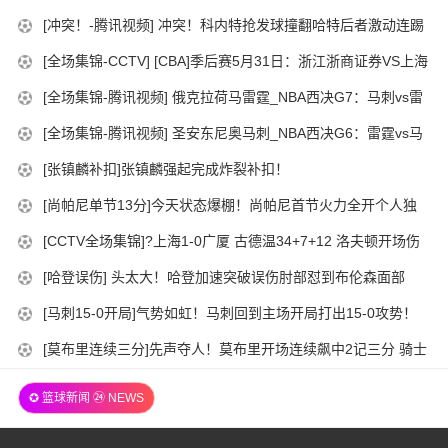
14
06-
级维持原判
2026-
[冲突！-腾讯视频] 冲突！科内特抢发球撞翻哈特后者激动连踢
15:00:02
11
06-
带推吃T
2026-
[全场集锦-CCTV] [CBA]季后赛5月31日：浙江浙商证券VS上海
15:00:02
09
05-
久事 集锦
2026-
[全场集锦-腾讯视频] 俄克拉荷马雷霆_NBA西决G7：马刺vs雷
15:00:03
31
05-
霆_进攻爆发力简直无解亚历山大单节7中6轰下13分_高清
2026-
[全场集锦-腾讯视频] 圣安东尼奥马刺_NBA西决G6：雷霆vs马
21:00:02
31
1080P在线观看平台
05-
刺_巨人库里说的就是这个吧文班亚马外线拔起就射命中首节第
2026-
[张镇麟补扣]张镇麟强起完成炸裂补扣！
15:00:02
29
3记三分_高清1080P在线观看平台
05-
2026-
[尚帕尼单节13分]今天状态爆棚！尚帕尼首节火力全开个人独
15:00:02
28
05-
取13分！
2026-
[CCTV全场集锦]?上海1-0广厦 古德温34+7+12 洛夫顿开场伤
21:00:02
27
05-
退 孙铭徽0分&5失误
2026-
[哈登误伤] 头太大！哈登加速突破误伤肘部怼到布伦森面部
15:00:02
26
05-
2026-
[马刺15-0开局]气势如虹！马刺回到主场开局打出15-0攻势！
21:00:02
26
05-
2026-
[莫布里连续三分]先声夺人！莫布里开场连续飙中2记三分 骑士
15:00:02
23
05-
打出8-0攻势
15:00:02
✪ 篮球新闻 ㉔ NEWS
22
15:00:02