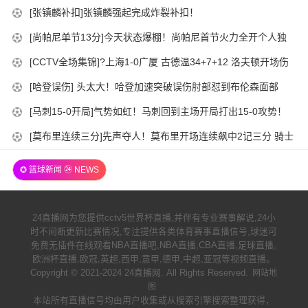
05-
刺_巨人库里说的就是这个吧文班亚马外线拔起就射命中首节第
2026-
[张镇麟补扣]张镇麟强起完成炸裂补扣！
15:00:02
29
3记三分_高清1080P在线观看平台
05-
2026-
[尚帕尼单节13分]今天状态爆棚！尚帕尼首节火力全开个人独
15:00:02
28
05-
取13分！
2026-
[CCTV全场集锦]?上海1-0广厦 古德温34+7+12 洛夫顿开场伤
21:00:02
27
05-
退 孙铭徽0分&5失误
2026-
[哈登误伤] 头太大！哈登加速突破误伤肘部怼到布伦森面部
15:00:02
26
05-
2026-
[马刺15-0开局]气势如虹！马刺回到主场开局打出15-0攻势！
21:00:02
26
05-
2026-
[莫布里连续三分]先声夺人！莫布里开场连续飙中2记三分 骑士
15:00:02
23
05-
打出8-0攻势
15:00:02
✪ 篮球新闻 ㉔ NEWS
22
15:00:02
24直播网为您提供cctv5世界杯直播,并伴有专业赛事解说,24小
时不间断更新比赛情况,专注提供各类体育赛事直播信号,球迷可
免费无插件在线观看NBA直播吧,NBA直播,CBA直播,足球直播,
欧洲杯直播,欧冠,英超,西甲,意甲,德甲,中超,亚冠等视频直播。
Copyright © 2021-2024 24直播网. All Rights Reserved.
网站地
图
本站所有直播信号均由用户收集或从搜索引擎搜索整理获得，