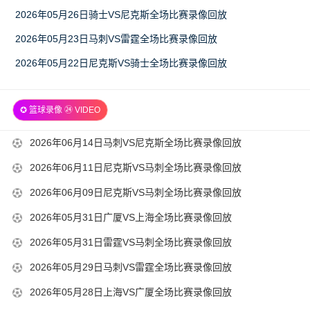
2026年05月26日骑士VS尼克斯全场比赛录像回放
2026年05月23日马刺VS雷霆全场比赛录像回放
2026年05月22日尼克斯VS骑士全场比赛录像回放
✪ 篮球录像 ㉔ VIDEO
2026-
2026年06月14日马刺VS尼克斯全场比赛录像回放
06-
2026-
2026年06月11日尼克斯VS马刺全场比赛录像回放
14
06-
2026-
2026年06月09日尼克斯VS马刺全场比赛录像回放
15:00:02
11
06-
2026-
2026年05月31日广厦VS上海全场比赛录像回放
15:00:02
09
05-
2026-
2026年05月31日雷霆VS马刺全场比赛录像回放
15:00:03
31
05-
2026-
2026年05月29日马刺VS雷霆全场比赛录像回放
21:00:02
31
05-
2026-
2026年05月28日上海VS广厦全场比赛录像回放
15:00:02
29
05-