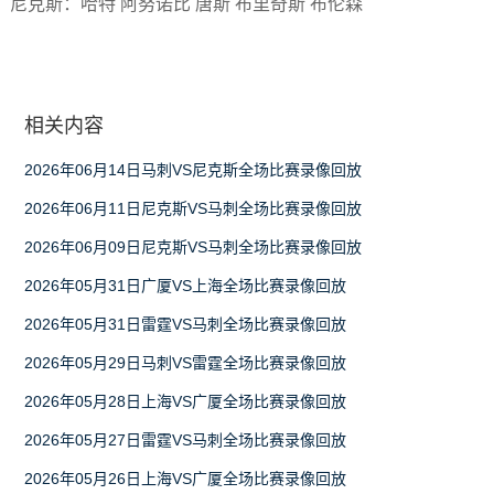
尼克斯：哈特 阿努诺比 唐斯 布里奇斯 布伦森
相关内容
2026年06月14日马刺VS尼克斯全场比赛录像回放
2026年06月11日尼克斯VS马刺全场比赛录像回放
2026年06月09日尼克斯VS马刺全场比赛录像回放
2026年05月31日广厦VS上海全场比赛录像回放
2026年05月31日雷霆VS马刺全场比赛录像回放
2026年05月29日马刺VS雷霆全场比赛录像回放
2026年05月28日上海VS广厦全场比赛录像回放
2026年05月27日雷霆VS马刺全场比赛录像回放
2026年05月26日上海VS广厦全场比赛录像回放