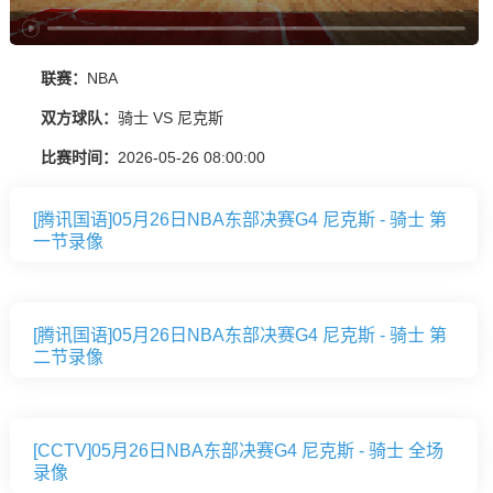
联赛：
NBA
双方球队：
骑士 VS 尼克斯
比赛时间：
2026-05-26 08:00:00
[腾讯国语]05月26日NBA东部决赛G4 尼克斯 - 骑士 第
一节录像
[腾讯国语]05月26日NBA东部决赛G4 尼克斯 - 骑士 第
二节录像
[CCTV]05月26日NBA东部决赛G4 尼克斯 - 骑士 全场
录像