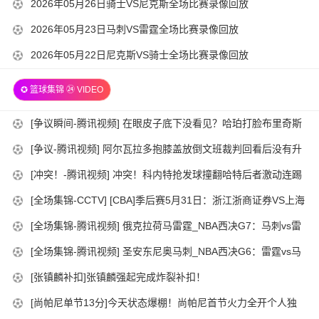
2026-
2026年05月26日骑士VS尼克斯全场比赛录像回放
15:00:02
26
05-
2026-
2026年05月23日马刺VS雷霆全场比赛录像回放
21:00:02
26
05-
2026-
2026年05月22日尼克斯VS骑士全场比赛录像回放
15:00:02
23
05-
15:00:02
✪ 篮球集锦 ㉔ VIDEO
22
15:00:02
2026-
[争议瞬间-腾讯视频] 在眼皮子底下没看见？哈珀打脸布里奇斯
06-
没吹福斯特给了个争球？
2026-
[争议-腾讯视频] 阿尔瓦拉多抱膝盖放倒文班裁判回看后没有升
14
06-
级维持原判
2026-
[冲突！-腾讯视频] 冲突！科内特抢发球撞翻哈特后者激动连踢
15:00:02
11
06-
带推吃T
2026-
[全场集锦-CCTV] [CBA]季后赛5月31日：浙江浙商证券VS上海
15:00:02
09
05-
久事 集锦
2026-
[全场集锦-腾讯视频] 俄克拉荷马雷霆_NBA西决G7：马刺vs雷
15:00:03
31
05-
霆_进攻爆发力简直无解亚历山大单节7中6轰下13分_高清
2026-
[全场集锦-腾讯视频] 圣安东尼奥马刺_NBA西决G6：雷霆vs马
21:00:02
31
1080P在线观看平台
05-
刺_巨人库里说的就是这个吧文班亚马外线拔起就射命中首节第
2026-
[张镇麟补扣]张镇麟强起完成炸裂补扣！
15:00:02
29
3记三分_高清1080P在线观看平台
05-
2026-
[尚帕尼单节13分]今天状态爆棚！尚帕尼首节火力全开个人独
15:00:02
28