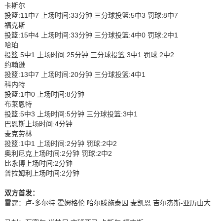
卡斯尔
投篮:11中7 上场时间:33分钟 三分球投篮:5中3 罚球:8中7
福克斯
投篮:15中4 上场时间:33分钟 三分球投篮:4中0 罚球:2中1
哈珀
投篮:5中1 上场时间:25分钟 三分球投篮:3中1 罚球:2中2
约翰逊
投篮:13中7 上场时间:20分钟 三分球投篮:4中1
科内特
投篮:1中0 上场时间:8分钟
布莱恩特
投篮:5中3 上场时间:5分钟 三分球投篮:3中1
巴恩斯上场时间:4分钟
麦克劳林
投篮:1中1 上场时间:2分钟 罚球:2中2
奥利尼克上场时间:2分钟 罚球:2中2
比永博上场时间:2分钟
普拉姆利上场时间:2分钟
双方首发：
雷霆：卢-多尔特 霍姆格伦 哈尔滕施泰因 麦凯恩 吉尔杰斯-亚历山大