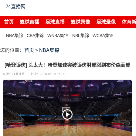
24直播网
首页
篮球直播
足球直播
篮球录像
足球录像
体育
NBA集锦
CBA集锦
WNBA集锦
NBL集锦
WCBA集锦
您的位置：
首页
>
NBA集锦
[哈登误伤] 头太大！哈登加速突破误伤肘部怼到布伦森面部
来源：24直播网
时间：2026-05-26 15:00