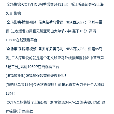
[全场集锦-CCTV] [CBA]季后赛5月31日：浙江浙商证券VS上海
久事 集锦
[全场集锦-腾讯视频] 俄克拉荷马雷霆_NBA西决G7：马刺vs雷
霆_进攻爆发力简直无解亚历山大单节7中6轰下13分_高清
1080P在线观看平台
[全场集锦-腾讯视频] 圣安东尼奥马刺_NBA西决G6：雷霆vs马
刺_巨人库里说的就是这个吧文班亚马外线拔起就射命中首节第
3记三分_高清1080P在线观看平台
[张镇麟补扣]张镇麟强起完成炸裂补扣！
[尚帕尼单节13分]今天状态爆棚！尚帕尼首节火力全开个人独取
13分！
[CCTV全场集锦]?上海1-0广厦 古德温34+7+12 洛夫顿开场伤退
孙铭徽0分&5失误