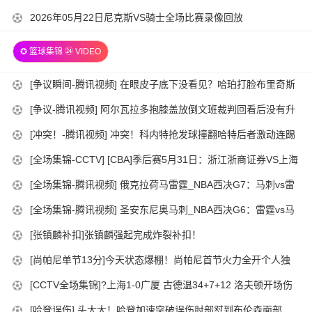
26
05-
2026-
2026年05月22日尼克斯VS骑士全场比赛录像回放
15:00:02
23
05-
15:00:02
✪ 篮球集锦 ㉔ VIDEO
22
15:00:02
2026-
[争议瞬间-腾讯视频] 在眼皮子底下没看见？哈珀打脸布里奇斯
06-
没吹福斯特给了个争球？
2026-
[争议-腾讯视频] 阿尔瓦拉多抱膝盖放倒文班裁判回看后没有升
14
06-
级维持原判
2026-
[冲突！-腾讯视频] 冲突！科内特抢发球撞翻哈特后者激动连踢
15:00:02
11
06-
带推吃T
2026-
[全场集锦-CCTV] [CBA]季后赛5月31日：浙江浙商证券VS上海
15:00:02
09
05-
久事 集锦
2026-
[全场集锦-腾讯视频] 俄克拉荷马雷霆_NBA西决G7：马刺vs雷
15:00:03
31
05-
霆_进攻爆发力简直无解亚历山大单节7中6轰下13分_高清
2026-
[全场集锦-腾讯视频] 圣安东尼奥马刺_NBA西决G6：雷霆vs马
21:00:02
31
1080P在线观看平台
05-
刺_巨人库里说的就是这个吧文班亚马外线拔起就射命中首节第
2026-
[张镇麟补扣]张镇麟强起完成炸裂补扣！
15:00:02
29
3记三分_高清1080P在线观看平台
05-
2026-
[尚帕尼单节13分]今天状态爆棚！尚帕尼首节火力全开个人独
15:00:02
28
05-
取13分！
2026-
[CCTV全场集锦]?上海1-0广厦 古德温34+7+12 洛夫顿开场伤
21:00:02
27
05-
退 孙铭徽0分&5失误
2026-
[哈登误伤] 头太大！哈登加速突破误伤肘部怼到布伦森面部
15:00:02