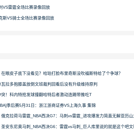
日马刺VS雷霆全场比赛录像回放
日尼克斯VS骑士全场比赛录像回放
频] 在眼皮子底下没看见？哈珀打脸布里奇斯没吹福斯特给了个争球？
 阿尔瓦拉多抱膝盖放倒文班裁判回看后没有升级维持原判
] 冲突！科内特抢发球撞翻哈特后者激动连踢带推吃T
 [CBA]季后赛5月31日：浙江浙商证券VS上海久事 集锦
] 俄克拉荷马雷霆_NBA西决G7：马刺vs雷霆_进攻爆发力简直无解亚历山
频] 圣安东尼奥马刺_NBA西决G6：雷霆vs马刺_巨人库里说的就是这个