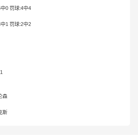
中0 罚球:4中4
中1 罚球:2中2
1
伦森
克斯