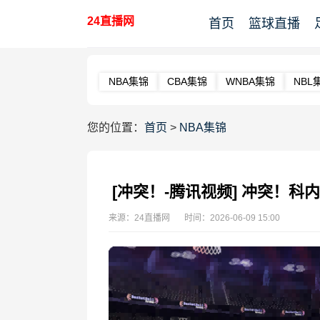
24直播网
首页
篮球直播
NBA集锦
CBA集锦
WNBA集锦
NBL
您的位置：
首页
>
NBA集锦
[冲突！-腾讯视频] 冲突！
来源：24直播网
时间：2026-06-09 15:00