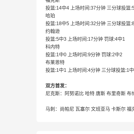
福克斯
投篮:14中4 上场时间:37分钟 三分球投篮:5
哈珀
投篮:18中5 上场时间:32分钟 三分球投篮:8
约翰逊
投篮:5中3 上场时间:17分钟 罚球:4中1
科内特
投篮:1中0 上场时间:9分钟 罚球:2中2
布莱恩特
投篮:1中1 上场时间:4分钟 三分球投篮:1中
双方首发：
尼克斯：阿努诺比 哈特 唐斯 布里奇斯 布
马刺：尚帕尼 瓦塞尔 文班亚马 卡斯尔 福