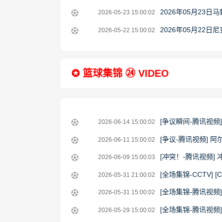
15:00:02
26
05-
2026-
2026年05月23
2026-05-23 15:00:02
21:00:02
26
05-
2026-
2026年05月22
2026-05-22 15:00:02
15:00:02
23
05-
15:00:02
22
✪ 篮球集锦 ㉔ VIDEO
15:00:02
2026-
[争议瞬间-腾讯视
2026-06-14 15:00:02
06-
2026-
[争议-腾讯视频]
2026-06-11 15:00:02
14
06-
2026-
[冲突！-腾讯视频
2026-06-09 15:00:03
15:00:02
11
06-
2026-
[全场集锦-CCTV]
2026-05-31 21:00:02
15:00:02
09
05-
2026-
[全场集锦-腾讯视频
2026-05-31 15:00:02
15:00:03
31
05-
2026-
[全场集锦-腾讯视
2026-05-29 15:00:02