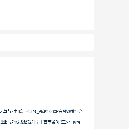
大单节7中6轰下13分_高清1080P在线观看平台
吧文班亚马外线拔起就射命中首节第3记三分_高清