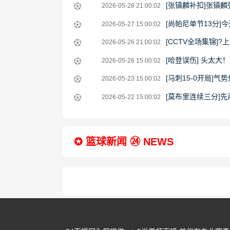
21:00:02
31
05-
1080P在线观看平台
2026-
[张镇麟补扣]张镇
2026-05-28 21:00:02
15:00:02
29
05-
2026-
[尚帕尼单节13分
2026-05-27 15:00:02
15:00:02
28
05-
2026-
[CCTV全场集锦]?
2026-05-26 21:00:02
21:00:02
27
05-
2026-
[哈登误伤] 头太
2026-05-26 15:00:02
15:00:02
26
05-
2026-
[马刺15-0开局]
2026-05-23 15:00:02
21:00:02
26
05-
2026-
[莫布里连续三分]先
2026-05-22 15:00:02
15:00:02
23
05-
15:00:02
22
✪ 篮球新闻 ㉔ NEWS
15:00:02